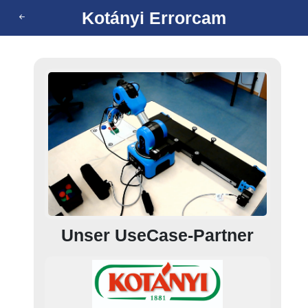
Kotányi Errorcam
Unser UseCase-Partner