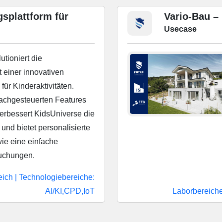
splattform für
Vario-Bau –
Usecase
utioniert die
t einer innovativen
für Kinderaktivitäten.
prachgesteuerten Features
erbessert KidsUniverse die
und bietet personalisierte
e eine einfache
uchungen.
eich
|
Technologiebereiche:
AI/KI,CPD,IoT
Laborbereiche